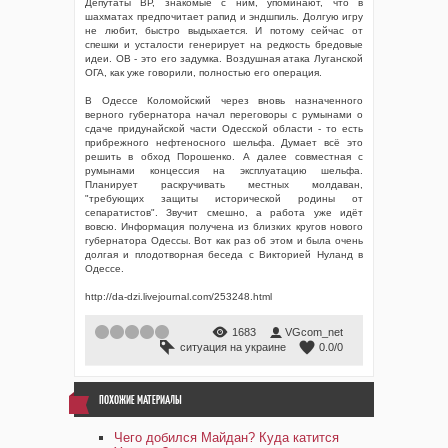
Депутаты ВР, знакомые с ним, упоминают, что в
шахматах предпочитает рапид и эндшпиль. Долгую игру
не любит, быстро выдыхается. И потому сейчас от
спешки и усталости генерирует на редкость бредовые
идеи. ОВ - это его задумка. Воздушная атака Луганской
ОГА, как уже говорили, полностью его операция.
В Одессе Коломойский через вновь назначенного
верного губернатора начал переговоры с румынами о
сдаче придунайской части Одесской области - то есть
прибрежного нефтеносного шельфа. Думает всё это
решить в обход Порошенко. А далее совместная с
румынами концессия на эксплуатацию шельфа.
Планирует раскручивать местных молдаван,
"требующих защиты исторической родины от
сепаратистов". Звучит смешно, а работа уже идёт
вовсю. Информация получена из близких кругов нового
губернатора Одессы. Вот как раз об этом и была очень
долгая и плодотворная беседа с Викторией Нуланд в
Одессе.
http://da-dzi.livejournal.com/253248.html
1
2
3
4
5
1683
VGcom_net
ситуация на украине
0.0
/
0
ПОХОЖИЕ МАТЕРИАЛЫ
Чего добился Майдан? Куда катится