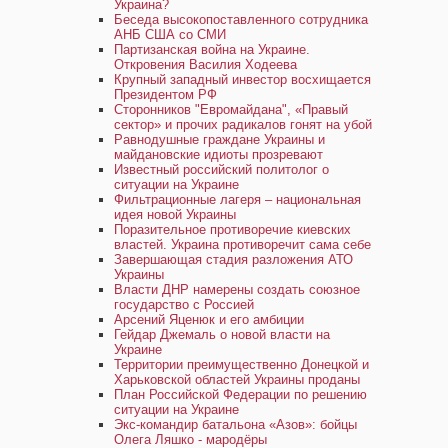
Украина?
Беседа высокопоставленного сотрудника
АНБ США со СМИ
Партизанская война на Украине.
Откровения Василия Ходеева
Крупный западный инвестор восхищается
Президентом РФ
Сторонников "Евромайдана", «Правый
сектор» и прочих радикалов гонят на убой
Равнодушные граждане Украины и
майдановские идиоты прозревают
Известный российский политолог о
ситуации на Украине
Фильтрационные лагеря – национальная
идея новой Украины
Поразительное противоречие киевских
властей. Украина противоречит сама себе
Завершающая стадия разложения АТО
Украины
Власти ДНР намерены создать союзное
государство с Россией
Арсений Яценюк и его амбиции
Гейдар Джемаль о новой власти на
Украине
Территории преимущественно Донецкой и
Харьковской областей Украины проданы
План Российской Федерации по решению
ситуации на Украине
Экс-командир батальона «Азов»: бойцы
Олега Ляшко - мародёры