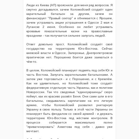
Люди из Киева (АП) прояснили для меня ряд вопросов. Я
смутно догадывался, зачем Коломойский создаёт один
карательный батальон за другим, зачем он
финансирует "Правый сектор" и обнимается с Ярошем,
зачем устраивать акции устрашения в Одессе 2 мая и
Луганске 2 июня. Особенно он любит устраивать
кровавые показательные казни на православные
праздники - так получается сильнее запугать людей.
Ответ довольно прост. Коломойский создаёт своё
государство на территориях Юго-Востока. Сейчас
киевской власти в Одессе, Запорожье, Днепропетровске
практически нет. Порошенко боится даже заикаться о
чём-то.
В целом, Коломойский планирует подмять под себя Юг и
часть Востока. Запугать карательными батальонами. А
затем уже торговаться - и с Порошенко, и с Кремлём.
Как ни удивительно, но Коломойский тоже создаёт
федеративную отдельную часть Украины, как и политики
Новороссии. Так что свидомые "единоукраинцы" скоро
поймут, как их красиво развёл Беня. Они сами шли в его
батальоны, скидывались зарплатами на его личную
армию, чтобы Коломойский развалил унитарную
Украину в свою пользу. Только в этой части Украины он
планирует быть феодалом со своей армией - и держать
территорию Юго-Востока под жёстким контролем. В
процессе собирается максимально полно
"приватизировать" Ахметова под себя - давно уже
мечтает.