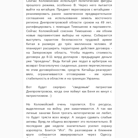
Сейчас Коломойский использует политические фигуры
прошлого режима, особенно В. Через него пытается
выйти на китайцев. Предмет переговоров с китайцами -
реанимировать ранее заключенное предварительное
соглашение на использование земель восточного
региона Днепропетровской области сроком на 49 лет,
ратифицировать с помощью Тимошенко в парламенте.
Сейчас Коломойский союзник Тимошенко - им обоим
новые парламентские выборы не нужны. Собирается
выступить гарантом безопасности трудовой армии
Китая в размере до трёх миллионов человек. И
планирует расширить территорию действия договора -
на Запорожскую область. Чтобы поднять стоимость
договора до 8-11 млрд долларов - предыдущие деньги
уже "проедены". Ведь Китай уже подал в арбитраж на
возврат благополучно съеденных, ранее перечисленных
по этим договорённостям, средств. Китайцы реагируют
вяло, ограничиваются отговорками - им нужна
стабильность в областях и на границах Украины.
Вот будет сюрприз "свидомым" патриотам
Днепропетровска, когда они поймут как Беня их кинул с
патриотизмом. :)
Но Коломойский очень торопится. Его ресурсы,
выделенные на войну, уже заканчиваются. А так как
личные заначки Беня трогать категорически не любит,
то будет трясти всех вокруг. А заодно сдавать слабые
активы. Вряд ли община воспримет это положительно. В
последние две недели значительно усилил охрану
аэропорта. Боится "Игл". По разговорам в ближнем
круге собирается эвакуироваться через Одессу.