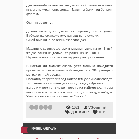
Два автомобиля вывозящие детей из Славянска попали
под огонь украинских солдат. Машины были под белыми
флагами.
Один перевернут.
Другой перегрузил детей из опрокинутого и ушел.
Бабушку поломавшую руку вытащить не сумели.
С ней в машине ее очень взрослая дочь.
Машины с девятью детьми и мамами ушла на юг. В ней
же две раненые (только что раненые) женщины.
Перевернутая осталась на территории противника.
В настоящий момент опрокинутая машина находится
примерно в 3 км от посекла Донецкий, и в 700 примерно
метрах от Райгородка.
Поскольку территория под контролем украинских солдат,
то славянские ополченцы не могут туда добраться.
Есть ли у кого-то телефон кого-то из Райгородка, чтобы
кто-то смелый вытащил и вывез людей хоть куда-нибудь!
Учтите, связь во многих местах "лежит".
1
2
3
4
5
1621
VGcom_net
ДНР и ЛНР
0.0
/
0
ПОХОЖИЕ МАТЕРИАЛЫ