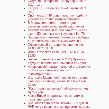
Ситуация на Украине. Авиаудар 2 июня
2014 года
Сводка из Славянска 11—12 июня 2014
года
Ополченцы ЛНР заявляют, что подбили
украинский транспортный самолет
В Мариуполе волонтёрам не дают
вынести раненых из штаба ополчения
Украинские военные сообщают о гибели
около 50 военных при крушении Ил-76
Народное ополчение Славянска сообщает
об уничтожении армейской колонны
Обзор боевой ситуации от ополчения.
14.06.2014. 11:50.
Игорь Стрелков сообщает, 14.06.2014,
19.00
Генсек Совета Европы и МИД Франции
осудили ополченцев, сбивших самолет
Жириновский назвал идею об ограждении
от России стеной в 2 тыс. км
сверхидиотской
В штурме Мариуполя принимал участие
шведский снайпер, неонацист Микаэль
Скилт
"Расстрельные списки" обнаружены под
Луганском
Казак Бабай предложил карателям на
Карачуне сдаться
Большое количество "мужчин" из ДНР и
ЛНР бегут наравне с женщинами, детьми