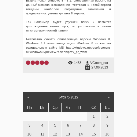
Вышла новая Windows 8 - 8.1. Обновленная версия, на
данный момент, к сожалению, тестовая. В новой версии
введены наиболее популярные замечания и
предложения. учтена критика 8 версии.
Так например будет улучшен поиск и появится
долгожданная кнопка пуск, по умолчанию в левом
нижнем углу нижней панели
Бесплатно скачать обновленную версию Windows 8,
Windows 8.1 всем владельцам Windows 8 можно на
официальном сайте MS http://windows.microsoft.com/ru-
ru/windows-8/preview?ocid=blprev_pr_wom
1453
VGcom_net
27.06.2013
«
ИЮНЬ 2013
»
Пн
Вт
Ср
Чт
Пт
Сб
Вс
1
2
3
4
5
6
7
8
9
10
11
12
13
14
15
16