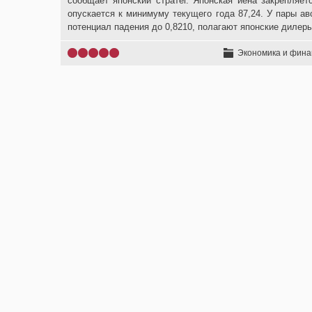
сообщает японский стратег. Японская иена закрепляет
опускается к минимуму текущего года 87,24. У пары а
потенциал падения до 0,8210, полагают японские дилер
Экономика и фин