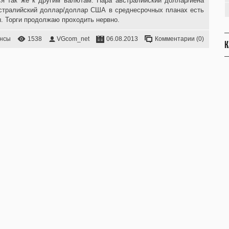
ся так же к другим валютам. Пара австралийский доллар/иена
встралийский доллар/доллар США в среднесрочных планах есть
ы. Торги продолжаю проходить нервно.
ансы
1538
VGcom_net
06.08.2013
Комментарии (0)
К