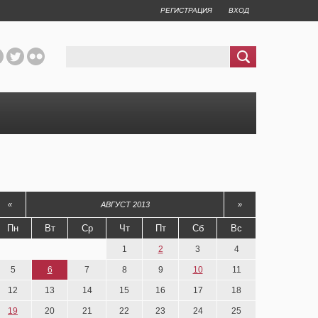
РЕГИСТРАЦИЯ
ВХОД
«
АВГУСТ 2013
»
Пн
Вт
Ср
Чт
Пт
Сб
Вс
1
2
3
4
5
6
7
8
9
10
11
12
13
14
15
16
17
18
19
20
21
22
23
24
25