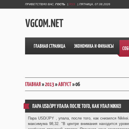
ПРИВЕТСТВУЮ ВАС
,
ГОСТЬ
|
RSS
|
ПЯТНИЦА, 07.08.2026
VGCOM.NET
ГЛАВНАЯ СТРАНИЦА
ЭКОНОМИКА И ФИНАНСЫ
СОБ
ГЛАВНАЯ
»
2013
»
АВГУСТ
»
06
ПАРА USD/JPY УПАЛА ПОСЛЕ ТОГО, КАК УПАЛ NIKKEI
Пара USD/JPY , упала, после того, как снизился Nikkei
максимума 98,32. "В центре внимания находится урове