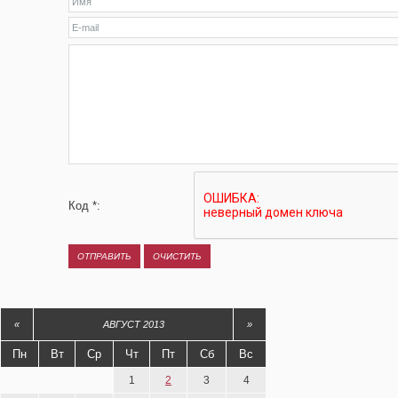
Код *:
«
АВГУСТ 2013
»
Пн
Вт
Ср
Чт
Пт
Сб
Вс
1
2
3
4