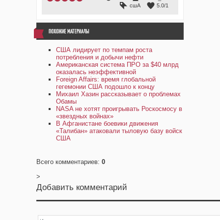
сшА
5.0
/
1
ПОХОЖИЕ МАТЕРИАЛЫ
США лидирует по темпам роста
потребления и добычи нефти
Американская система ПРО за $40 млрд
оказалась неэффективной
Foreign Affairs: время глобальной
гегемонии США подошло к концу
Михаил Хазин рассказывает о проблемах
Обамы
NASA не хотят проигрывать Роскосмосу в
«звездных войнах»
В Афганистане боевики движения
«Талибан» атаковали тыловую базу войск
США
Всего комментариев
:
0
>
Добавить комментарий