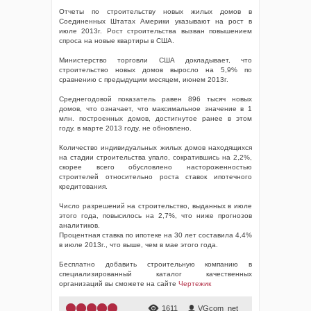
Отчеты по строительству новых жилых домов в
Соединенных Штатах Америки указывают на рост в
июле 2013г. Рост строительства вызван повышением
спроса на новые квартиры в США.
Министерство торговли США докладывает, что
строительство новых домов выросло на 5,9% по
сравнению с предыдущим месяцем, июнем 2013г.
Среднегодовой показатель равен 896 тысяч новых
домов, что означает, что максимальное значение в 1
млн. построенных домов, достигнутое ранее в этом
году, в марте 2013 году, не обновлено.
Количество индивидуальных жилых домов находящихся
на стадии строительства упало, сократившись на 2,2%,
скорее всего обусловлено настороженностью
строителей относительно роста ставок ипотечного
кредитования.
Число разрешений на строительство, выданных в июле
этого года, повысилось на 2,7%, что ниже прогнозов
аналитиков.
Процентная ставка по ипотеке на 30 лет составила 4,4%
в июле 2013г., что выше, чем в мае этого года.
Бесплатно добавить строительную компанию в
специализированный каталог качественных
организаций вы сможете на сайте
Чертежик
1
2
3
4
5
1611
VGcom_net