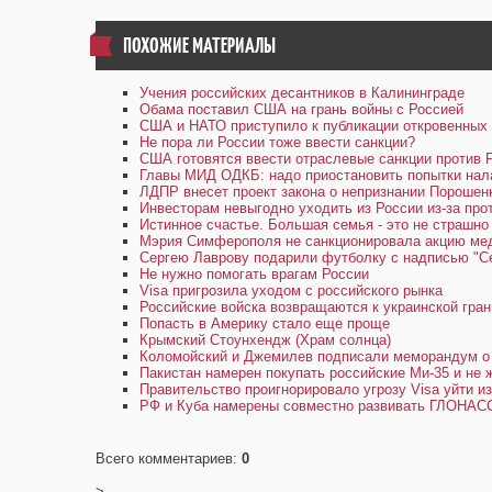
ПОХОЖИЕ МАТЕРИАЛЫ
Учения российских десантников в Калининграде
Обама поставил США на грань войны с Россией
США и НАТО приступило к публикации откровенных
Не пора ли России тоже ввести санкции?
США готовятся ввести отраслевые санкции против 
Главы МИД ОДКБ: надо приостановить попытки нал
ЛДПР внесет проект закона о непризнании Порошен
Инвесторам невыгодно уходить из России из-за про
Истинное счастье. Большая семья - это не страшно
Мэрия Симферополя не санкционировала акцию мед
Сергею Лаврову подарили футболку с надписью "Сер
Не нужно помогать врагам России
Visa пригрозила уходом с российского рынка
Российские войска возвращаются к украинской гран
Попасть в Америку стало еще проще
Крымский Стоунхендж (Храм солнца)
Коломойский и Джемилев подписали меморандум о
Пакистан намерен покупать российские Ми-35 и не 
Правительство проигнорировало угрозу Visa уйти и
РФ и Куба намерены совместно развивать ГЛОНАС
Всего комментариев
:
0
>