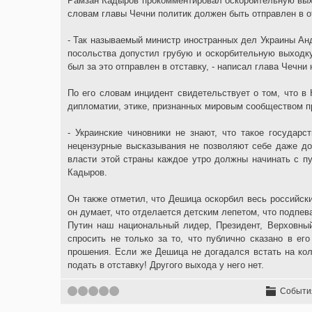
Рамзан Кадыров прокомментировал оскорбительную выхо
словам главы Чечни политик должен быть отправлен в о
- Так называемый министр иностранных дел Украины Ан
посольства допустил грубую и оскорбительную выходку
был за это отправлен в отставку, - написал глава Чечни 
По его словам инцидент свидетельствует о том, что в
дипломатии, этике, признанных мировым сообществом п
- Украинские чиновники не знают, что такое государс
нецензурные высказывания не позволяют себе даже до
власти этой страны каждое утро должны начинать с пу
Кадыров.
Он также отметил, что Дешица оскорбил весь российск
он думает, что отделается детским лепетом, что подпев
Путин наш национальный лидер, Президент, Верховны
спросить не только за то, что публично сказано в ег
прошения. Если же Дешица не догадался встать на ко
подать в отставку! Другого выхода у него нет.
1
2
3
4
5
Событи