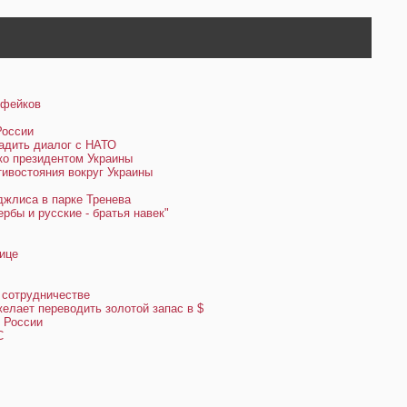
 фейков
России
адить диалог с НАТО
ко президентом Украины
тивостояния вокруг Украины
жлиса в парке Тренева
бы и русские - братья навек"
ице
 сотрудничестве
желает переводить золотой запас в $
з России
С