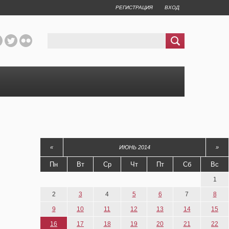
РЕГИСТРАЦИЯ
ВХОД
«
ИЮНЬ 2014
»
Пн
Вт
Ср
Чт
Пт
Сб
Вс
1
2
3
4
5
6
7
8
9
10
11
12
13
14
15
16
17
18
19
20
21
22