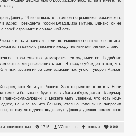
дку Андрея Дешицу около российского посольства в Киеве. По
тставку.
дрей Дешица 14 июня вместе с толпой погромщиков российского
 в адрес Президента России Владимира Путина. Однако, он не
на своей страничке в социальной сети.
 Киеве к власти пришли люди, не имеющие понятия о политике,
ринципах взаимного уважения между политиками разных стран.
твенное строительство, демократия, сотрудничество. Подобные
лжностные лица воюющих стран. Я твердо убежден в том, что
бличных извинений за свой хамский поступок, - уверен Рамзан
ий народ, всю Великую Россию. За это придется ответить. Если
ал толпе и больше не будет, то глубоко заблуждается. Владимир
й Главнокомандующий. И можете быть уверены, что есть кому
о адрес, но и за то, что Дешица, стоя на коленях не попросил
лени, то ему доходчиво подскажут! Дешица должен немедленно
я и происшествия
1715
VGcom_net
россия
0.0
/
0