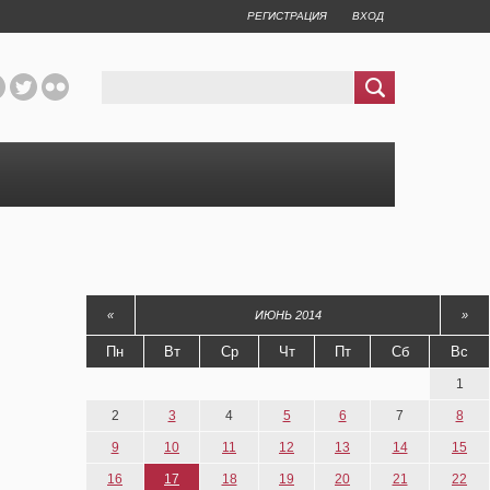
РЕГИСТРАЦИЯ
ВХОД
«
ИЮНЬ 2014
»
Пн
Вт
Ср
Чт
Пт
Сб
Вс
1
2
3
4
5
6
7
8
9
10
11
12
13
14
15
16
17
18
19
20
21
22