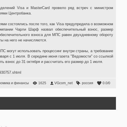
зделений Visa и MasterCard провело ряд встреч с министром
лями Центробанка.
ями состоялись после того, как Visa предупредила о возможном
компании Чарли Шарф назвал обеспечительный взнос, размер
обеспечительного взноса для МПС равен двухдневному обороту
ты на него не начисляются.
МПС могут использовать процессинг внутри страны, а требование
нваря с 1 июля. В середине июня газета "Ведомости" со ссылкой
 взнос до 31 октября и рассчитать его размер до 1 июля.
/930757.shtml
номика и финансы
1625
VGcom_net
россия
0.0
/
0