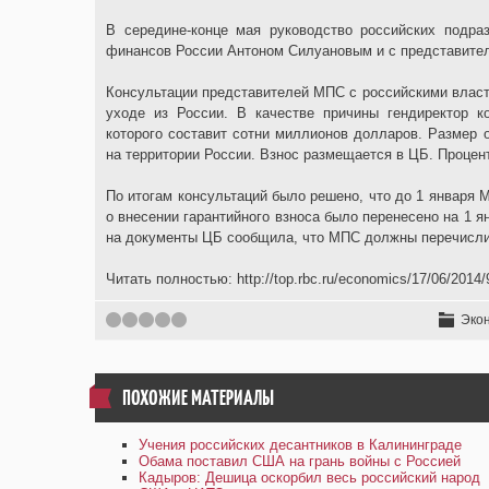
В середине-конце мая руководство российских подра
финансов России Антоном Силуановым и с представите
Консультации представителей МПС c российскими власт
уходе из России. В качестве причины гендиректор 
которого составит сотни миллионов долларов. Размер 
на территории России. Взнос размещается в ЦБ. Процен
По итогам консультаций было решено, что до 1 января 
о внесении гарантийного взноса было перенесено на 1 я
на документы ЦБ сообщила, что МПС должны перечислить
Читать полностью: http://top.rbc.ru/economics/17/06/2014
1
2
3
4
5
Эко
ПОХОЖИЕ МАТЕРИАЛЫ
Учения российских десантников в Калининграде
Обама поставил США на грань войны с Россией
Кадыров: Дешица оскорбил весь российский народ