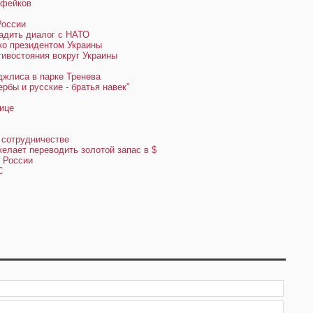
 фейков
России
адить диалог с НАТО
ко президентом Украины
тивостояния вокруг Украины
жлиса в парке Тренева
бы и русские - братья навек"
ице
 сотрудничестве
желает переводить золотой запас в $
з России
С