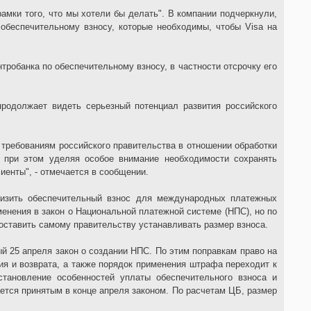
рамки того, что мы хотели бы делать". В компании подчеркнули,
 обеспечительному взносу, которые необходимы, чтобы Visa на
тробанка по обеспечительному взносу, в частности отсрочку его
продолжает видеть серьезный потенциал развития российского
требованиям российского правительства в отношении обработки
), при этом уделяя особое внимание необходимости сохранять
иенты", - отмечается в сообщении.
низить обеспечительный взнос для международных платежных
менения в закон о Национальной платежной системе (НПС), но по
оставить самому правительству устанавливать размер взноса.
й 25 апреля закон о создании НПС. По этим поправкам право на
ния и возврата, а также порядок применения штрафа переходит к
становление особенностей уплаты обеспечительного взноса и
ется принятым в конце апреля законом. По расчетам ЦБ, размер