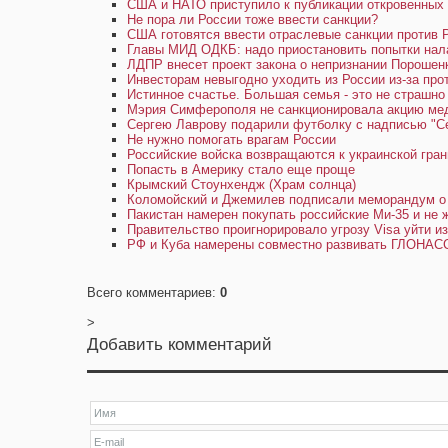
США и НАТО приступило к публикации откровенных
Не пора ли России тоже ввести санкции?
США готовятся ввести отраслевые санкции против 
Главы МИД ОДКБ: надо приостановить попытки нал
ЛДПР внесет проект закона о непризнании Порошен
Инвесторам невыгодно уходить из России из-за про
Истинное счастье. Большая семья - это не страшно
Мэрия Симферополя не санкционировала акцию мед
Сергею Лаврову подарили футболку с надписью "Сер
Не нужно помогать врагам России
Российские войска возвращаются к украинской гран
Попасть в Америку стало еще проще
Крымский Стоунхендж (Храм солнца)
Коломойский и Джемилев подписали меморандум о
Пакистан намерен покупать российские Ми-35 и не 
Правительство проигнорировало угрозу Visa уйти и
РФ и Куба намерены совместно развивать ГЛОНАС
Всего комментариев
:
0
>
Добавить комментарий