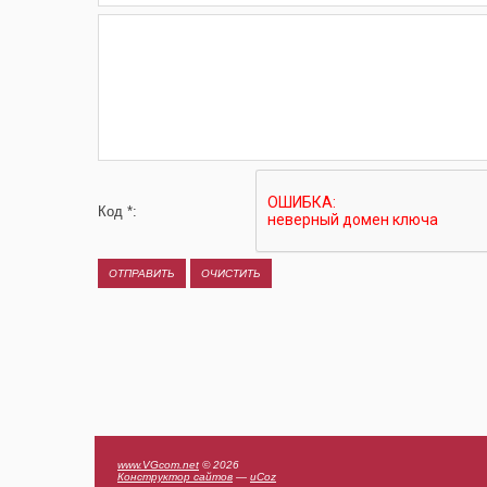
Код *:
www.VGcom.net
© 2026
Конструктор сайтов
—
uCoz