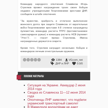
Командир народного ополчения Славянска Игорь
Стрелков провел награждение троих своих бойцов
недавно учрежденными Георгиевскими крестами ДНР,
сообщили в штабе ополчения.
"За мужество, храбрость и отличное выполнение
воинского долга при защите Славянска от карательных
войск Георгиевскими крестами 4-й степени награждены
пулеметчик, командир расчета ПТРС (противотанковое
самозарядное ружье) и командир расчета НСВ (пулемет
"Утес")", — гласит приказ Стрелкова. Имена
награжденных держатся в секрете.
Кроме того, Стрелков наградил нескольких бойцов и
командиров личным огнестрельным оружием.
1
2
3
4
5
1384
VGcom_net
ДНР и ЛНР
0.0
/
0
ПОХОЖИЕ МАТЕРИАЛЫ
Ситуация на Украине. Авиаудар 2 июня
2014 года
Сводка из Славянска 11—12 июня 2014
года
Ополченцы ЛНР заявляют, что подбили
украинский транспортный самолет
В Мариуполе волонтёрам не дают