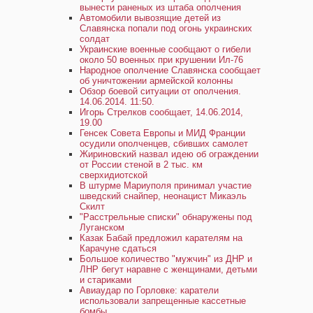
вынести раненых из штаба ополчения
Автомобили вывозящие детей из
Славянска попали под огонь украинских
солдат
Украинские военные сообщают о гибели
около 50 военных при крушении Ил-76
Народное ополчение Славянска сообщает
об уничтожении армейской колонны
Обзор боевой ситуации от ополчения.
14.06.2014. 11:50.
Игорь Стрелков сообщает, 14.06.2014,
19.00
Генсек Совета Европы и МИД Франции
осудили ополченцев, сбивших самолет
Жириновский назвал идею об ограждении
от России стеной в 2 тыс. км
сверхидиотской
В штурме Мариуполя принимал участие
шведский снайпер, неонацист Микаэль
Скилт
"Расстрельные списки" обнаружены под
Луганском
Казак Бабай предложил карателям на
Карачуне сдаться
Большое количество "мужчин" из ДНР и
ЛНР бегут наравне с женщинами, детьми
и стариками
Авиаудар по Горловке: каратели
использовали запрещенные кассетные
бомбы