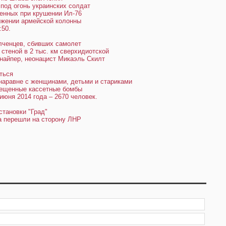
под огонь украинских солдат
оенных при крушении Ил-76
ожении армейской колонны
:50.
лченцев, сбивших самолет
стеной в 2 тыс. км сверхидиотской
найпер, неонацист Микаэль Скилт
ться
наравне с женщинами, детьми и стариками
рещенные кассетные бомбы
июня 2014 года – 2670 человек.
становки "Град"
да перешли на сторону ЛНР