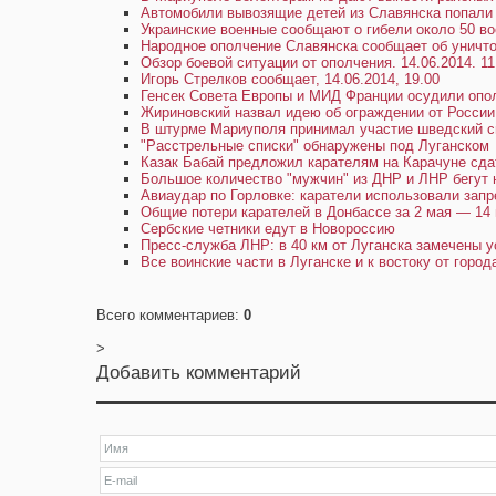
Автомобили вывозящие детей из Славянска попали 
Украинские военные сообщают о гибели около 50 в
Народное ополчение Славянска сообщает об уничт
Обзор боевой ситуации от ополчения. 14.06.2014. 11
Игорь Стрелков сообщает, 14.06.2014, 19.00
Генсек Совета Европы и МИД Франции осудили опо
Жириновский назвал идею об ограждении от России 
В штурме Мариуполя принимал участие шведский с
"Расстрельные списки" обнаружены под Луганском
Казак Бабай предложил карателям на Карачуне сда
Большое количество "мужчин" из ДНР и ЛНР бегут 
Авиаудар по Горловке: каратели использовали зап
Общие потери карателей в Донбассе за 2 мая — 14 
Сербские четники едут в Новороссию
Пресс-служба ЛНР: в 40 км от Луганска замечены у
Все воинские части в Луганске и к востоку от горо
Всего комментариев
:
0
>
Добавить комментарий