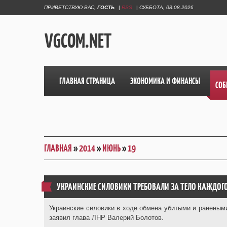
ПРИВЕТСТВУЮ ВАС
,
ГОСТЬ
|
RSS
|
СУББОТА, 08.08.2026
VGCOM.NET
ГЛАВНАЯ СТРАНИЦА
ЭКОНОМИКА И ФИНАНСЫ
СОБ
ГЛАВНАЯ
»
2014
»
ИЮНЬ
»
19
УКРАИНСКИЕ СИЛОВИКИ ТРЕБОВАЛИ ЗА ТЕЛО КАЖДОГО
Украинские силовики в ходе обмена убитыми и ранеными
заявил глава ЛНР Валерий Болотов.