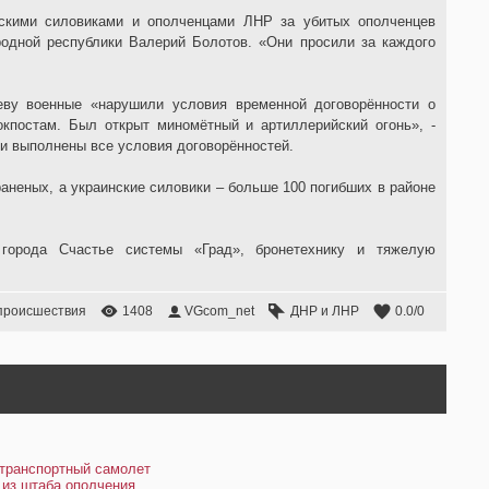
скими силовиками и ополченцами ЛНР за убитых ополченцев
родной республики Валерий Болотов. «Они просили за каждого
еву военные «нарушили условия временной договорённости о
кпостам. Был открыт миномётный и артиллерийский огонь», -
ли выполнены все условия договорённостей.
раненых, а украинские силовики – больше 100 погибших в районе
 города Счастье системы «Град», бронетехнику и тяжелую
происшествия
1408
VGcom_net
ДНР и ЛНР
0.0
/
0
 транспортный самолет
 из штаба ополчения