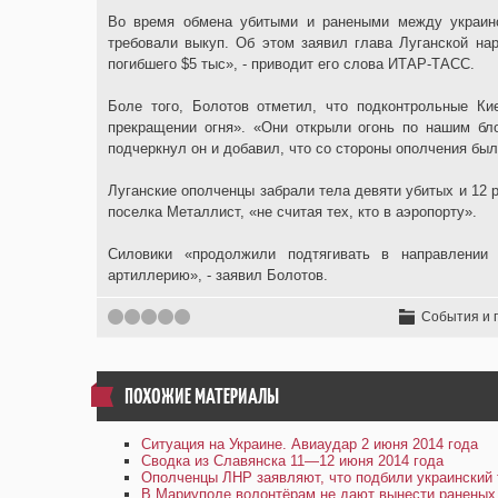
Во время обмена убитыми и ранеными между украин
требовали выкуп. Об этом заявил глава Луганской на
погибшего $5 тыс», - приводит его слова ИТАР-ТАСС.
Боле того, Болотов отметил, что подконтрольные Ки
прекращении огня». «Они открыли огонь по нашим бло
подчеркнул он и добавил, что со стороны ополчения бы
Луганские ополченцы забрали тела девяти убитых и 12 
поселка Металлист, «не считая тех, кто в аэропорту».
Силовики «продолжили подтягивать в направлении
артиллерию», - заявил Болотов.
1
2
3
4
5
События и 
ПОХОЖИЕ МАТЕРИАЛЫ
Ситуация на Украине. Авиаудар 2 июня 2014 года
Сводка из Славянска 11—12 июня 2014 года
Ополченцы ЛНР заявляют, что подбили украинский
В Мариуполе волонтёрам не дают вынести раненых