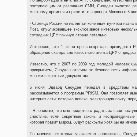
По информации агентства AFP, скандально известный ра
поступающим от различных СМИ, Сноуден вылетел рей
местному времени и прилетит в аэропорт Москвы в 5 час
- Столица России не является конечным пунктом назнач
Post, опубликовавшее эксклюзивное интервью нескольк
сотрудник ЦРУ покинул страну легально.
Интересно, что 1 июня пресс-секретарь президента 
обращение скандально известного агента ЦРУ о предос
Известно, что с 2007 по 2009 год молодой человек б
прикрытием, Сноуден отвечал за безопасность информ
многим секретным документам.
6 июня Эдвард Сноуден передал в средствам ма
рассказывается о программе PRISM. Она позволяет ам
интернет сети: историю поиска, электронную почту, пе
- Я понимаю, что мне придется страдать за свои поступ
счастлив, если секретные законы и несправедливые
которая правит миром, будут раскрыты хотя бы на мгнов
По мнению некоторых уважаемых аналитиков, Сноуд