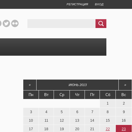
РЕГИСТРАЦИЯ
ВХОД
«
ИЮНЬ 2013
»
Пн
Вт
Ср
Чт
Пт
Сб
Вс
1
2
3
4
5
6
7
8
9
10
11
12
13
14
15
16
17
18
19
20
21
22
23