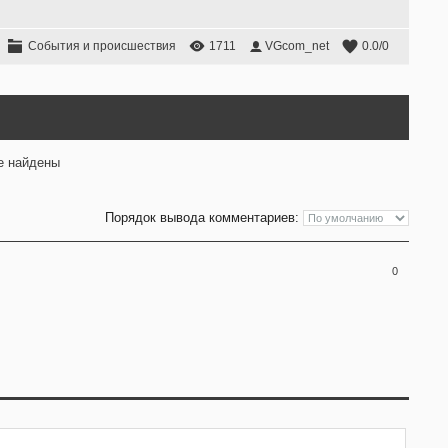
События и происшествия
1711
VGcom_net
0.0
/
0
е найдены
Порядок вывода комментариев:
0