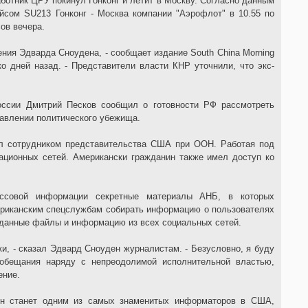
ботник ЦРУ покинул Гонконг и летит в Москву. Согласно данным
сом SU213 Гонконг - Москва компании "Аэрофлот" в 10.55 по
ов вечера.
ения Эдварда Сноудена, - сообщает издание South China Morning
о дней назад. - Представители власти КНР уточнили, что экс-
России Дмитрий Песков сообщил о готовности РФ рассмотреть
тавлении политического убежища.
ыл сотрудником представительства США при ООН. Работая под
ационных сетей. Американски гражданин также имел доступ ко
ссовой информации секретные материалы АНБ, в которых
ериканским спецслужбам собирать информацию о пользователях
реданные файлы и информацию из всех социальных сетей.
ки, - сказал Эдвард Сноуден журналистам. - Безусловно, я буду
 обещания наряду с непреодолимой исполнительной властью,
ение.
ен станет одним из самых знаменитых информаторов в США,