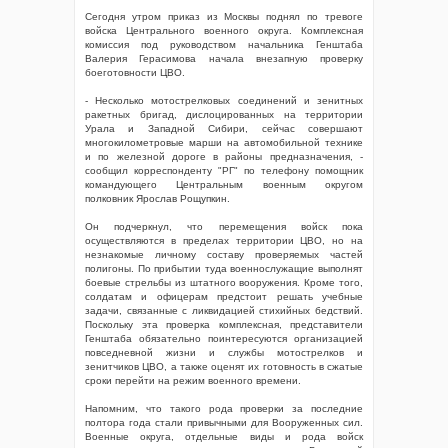
Сегодня утром приказ из Москвы поднял по тревоге
войска Центрального военного округа. Комплексная
комиссия под руководством начальника Генштаба
Валерия Герасимова начала внезапную проверку
боеготовности ЦВО.
- Несколько мотострелковых соединений и зенитных
ракетных бригад, дислоцированных на территории
Урала и Западной Сибири, сейчас совершают
многокилометровые марши на автомобильной технике
и по железной дороге в районы предназначения, -
сообщил корреспонденту "РГ" по телефону помощник
командующего Центральным военным округом
полковник Ярослав Рощупкин.
Он подчеркнул, что перемещения войск пока
осуществляются в пределах территории ЦВО, но на
незнакомые личному составу проверяемых частей
полигоны. По прибытии туда военнослужащие выполнят
боевые стрельбы из штатного вооружения. Кроме того,
солдатам и офицерам предстоит решать учебные
задачи, связанные с ликвидацией стихийных бедствий.
Поскольку эта проверка комплексная, представители
Генштаба обязательно поинтересуются организацией
повседневной жизни и службы мотострелков и
зенитчиков ЦВО, а также оценят их готовность в сжатые
сроки перейти на режим военного времени.
Напомним, что такого рода проверки за последние
полтора года стали привычными для Вооруженных сил.
Военные округа, отдельные виды и рода войск