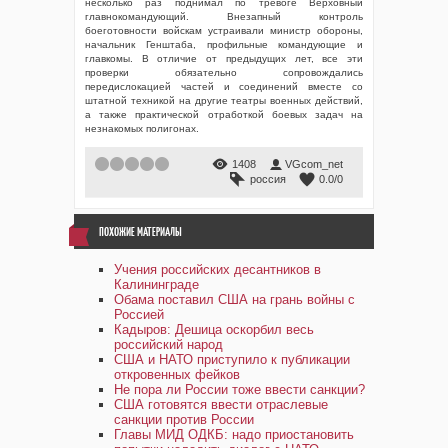
несколько раз поднимал по тревоге Верховный
главнокомандующий. Внезапный контроль
боеготовности войскам устраивали министр обороны,
начальник Генштаба, профильные командующие и
главкомы. В отличие от предыдущих лет, все эти
проверки обязательно сопровождались
передислокацией частей и соединений вместе со
штатной техникой на другие театры военных действий,
а также практической отработкой боевых задач на
незнакомых полигонах.
1
2
3
4
5
1408
VGcom_net
россия
0.0
/
0
ПОХОЖИЕ МАТЕРИАЛЫ
Учения российских десантников в
Калининграде
Обама поставил США на грань войны с
Россией
Кадыров: Дешица оскорбил весь
российский народ
США и НАТО приступило к публикации
откровенных фейков
Не пора ли России тоже ввести санкции?
США готовятся ввести отраслевые
санкции против России
Главы МИД ОДКБ: надо приостановить