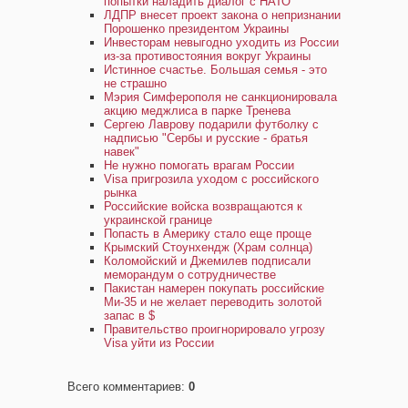
попытки наладить диалог с НАТО
ЛДПР внесет проект закона о непризнании
Порошенко президентом Украины
Инвесторам невыгодно уходить из России
из-за противостояния вокруг Украины
Истинное счастье. Большая семья - это
не страшно
Мэрия Симферополя не санкционировала
акцию меджлиса в парке Тренева
Сергею Лаврову подарили футболку с
надписью "Сербы и русские - братья
навек"
Не нужно помогать врагам России
Visa пригрозила уходом с российского
рынка
Российские войска возвращаются к
украинской границе
Попасть в Америку стало еще проще
Крымский Стоунхендж (Храм солнца)
Коломойский и Джемилев подписали
меморандум о сотрудничестве
Пакистан намерен покупать российские
Ми-35 и не желает переводить золотой
запас в $
Правительство проигнорировало угрозу
Visa уйти из России
Всего комментариев
:
0