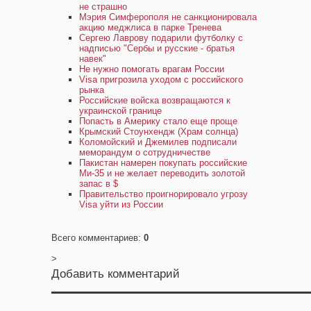
не страшно
Мэрия Симферополя не санкционировала
акцию меджлиса в парке Тренева
Сергею Лаврову подарили футболку с
надписью "Сербы и русские - братья
навек"
Не нужно помогать врагам России
Visa пригрозила уходом с российского
рынка
Российские войска возвращаются к
украинской границе
Попасть в Америку стало еще проще
Крымский Стоунхендж (Храм солнца)
Коломойский и Джемилев подписали
меморандум о сотрудничестве
Пакистан намерен покупать российские
Ми-35 и не желает переводить золотой
запас в $
Правительство проигнорировало угрозу
Visa уйти из России
Всего комментариев
:
0
>
Добавить комментарий