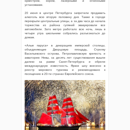
оркестром, хором, лазерными и огненными
установками.
20 июня в центре Петербурга запретили продавать
алкоголь всю вторую половину дня. Также в городе
перекрыли центральные улицы, а за два часа до начала
торжества из района гуляний эвакуировали все
автомобили. Зато метро работало всю ночь, лишь в
четыре утра школьники собрались разъезжаться до
домам.
«Алые паруса» в декорациях имперской столицы,
объединяющие Дворцовую площадь, Стрелку
Васильевского острова, Петропавловскую крепость и
акваторию Невы, за десять лет существования вышли
далеко за рамки Санкт-Петербурга и обрели
международную известность. Яркое шоу внесено в
реестр мирового туризма и рекомендовано к
посещению в 20-ти странах Европейского союза.