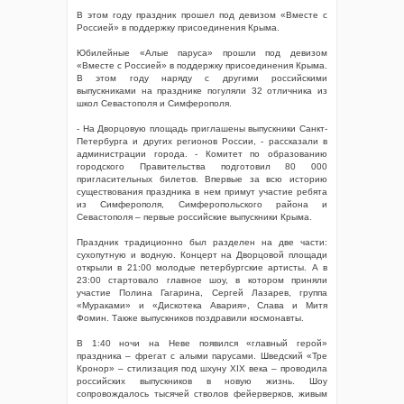
В этом году праздник прошел под девизом «Вместе с
Россией» в поддержку присоединения Крыма.
Юбилейные «Алые паруса» прошли под девизом
«Вместе с Россией» в поддержку присоединения Крыма.
В этом году наряду с другими российскими
выпускниками на празднике погуляли 32 отличника из
школ Севастополя и Симферополя.
- На Дворцовую площадь приглашены выпускники Санкт-
Петербурга и других регионов России, - рассказали в
администрации города. - Комитет по образованию
городского Правительства подготовил 80 000
пригласительных билетов. Впервые за всю историю
существования праздника в нем примут участие ребята
из Симферополя, Симферопольского района и
Севастополя – первые российские выпускники Крыма.
Праздник традиционно был разделен на две части:
сухопутную и водную. Концерт на Дворцовой площади
открыли в 21:00 молодые петербургские артисты. А в
23:00 стартовало главное шоу, в котором приняли
участие Полина Гагарина, Сергей Лазарев, группа
«Мураками» и «Дискотека Авария», Слава и Митя
Фомин. Также выпускников поздравили космонавты.
В 1:40 ночи на Неве появился «главный герой»
праздника – фрегат с алыми парусами. Шведский «Тре
Кронор» – стилизация под шхуну ХIХ века – проводила
российских выпускников в новую жизнь. Шоу
сопровождалось тысячей стволов фейерверков, живым