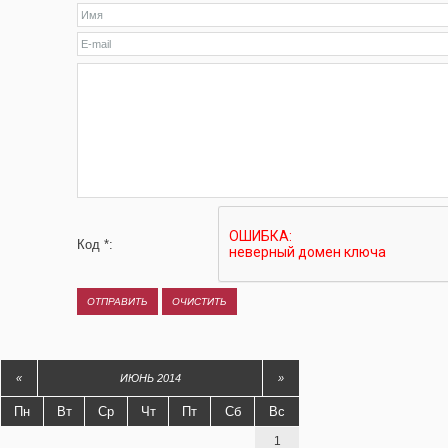
Код *:
«
ИЮНЬ 2014
»
Пн
Вт
Ср
Чт
Пт
Сб
Вс
1