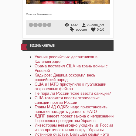
Ссылка lifenews.ru
1
2
3
4
5
1332
VGcom_net
россия
0.0
/
0
ПОХОЖИЕ МАТЕРИАЛЫ
Учения российских десантников в
Калининграде
Обама поставил США на грань войны с
Россией
Кадыров: Дешица оскорбил весь
российский народ
США и НАТО приступило к публикации
откровенных фейков
Не пора ли России тоже ввести санкции?
США готовятся ввести отраслевые
санкции против России
Главы МИД ОДКБ: надо приостановить
попытки наладить диалог с НАТО
ЛДПР внесет проект закона о непризнании
Порошенко президентом Украины
Инвесторам невыгодно уходить из России
из-за противостояния вокруг Украины
Истинное счастье. Большая семья - это